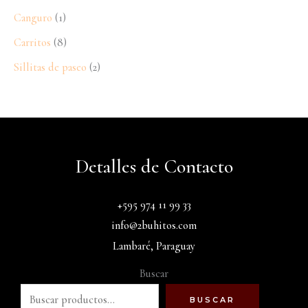
Canguro
1
Carritos
8
Sillitas de paseo
2
Detalles de Contacto
+595 974 11 99 33
info@2buhitos.com
Lambaré, Paraguay
Buscar
BUSCAR