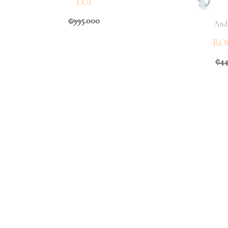
LUI
₲
995.000
And
RO
₲
44