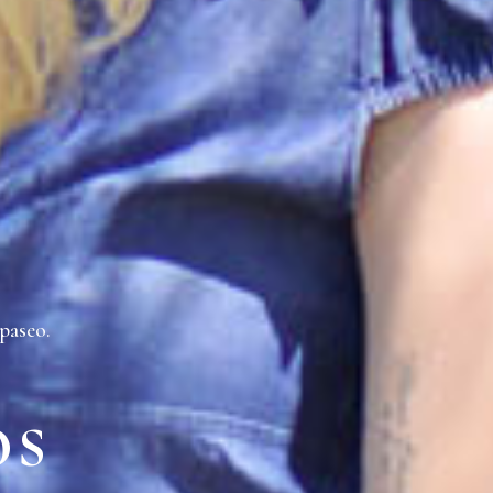
paseo.
os