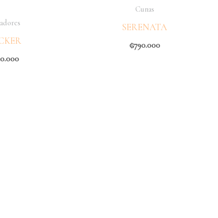
Cunas
adores
SERENATA
CKER
₲
790.000
0.000