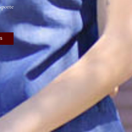
sporte
S